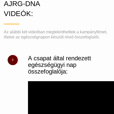
AJRG-DNA
VIDEÓK:
Az alábbi két videóban megtekinthetitek a kampányfilmet,
illetve az egészségnapon készült rövid összefoglalót.
A csapat által rendezett
egészségügyi nap
összefoglalója: