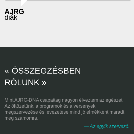
AJRG
diák
« ÖSSZEGZÉSBEN
RÓLUNK »
Mint AJRG-DNA csapattag nagyon élveztem az egészet.
Az öltözetünk, a programok és a versenyek
megszervezése és levezetése mind jó elmékként maradt
meg számomra.
— Az egyik szervező.