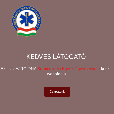
KEDVES LÁTOGATÓ!
Ez itt az AJRG-DNA
Semmelweis Egészségversenyére
készült
weboldala.
Csapatunk